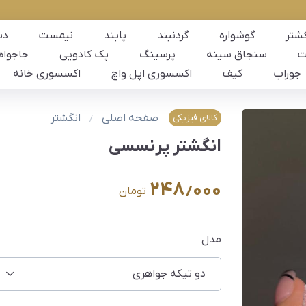
گشتر
گوشواره
گردنبند
پابند
نیمست
دس
ت
سنجاق سینه
پرسینگ
پک کادویی
جاجواه
جوراب
کیف
اکسسوری اپل واچ
اکسسوری خانه
صفحه اصلی
انگشتر
کالای فیزیکی
انگشتر پرنسسی
۲۴۸٫۰۰۰
تومان
مدل
دو تیکه جواهری