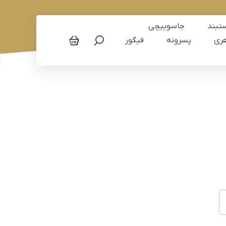
تبند
جاسوییچی
ری
پسرونه
فیگور