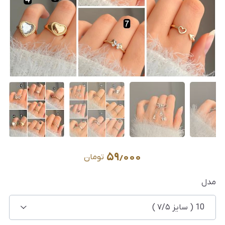
۵۹٫۰۰۰
تومان
مدل
10 ( سایز ۷/۵ )